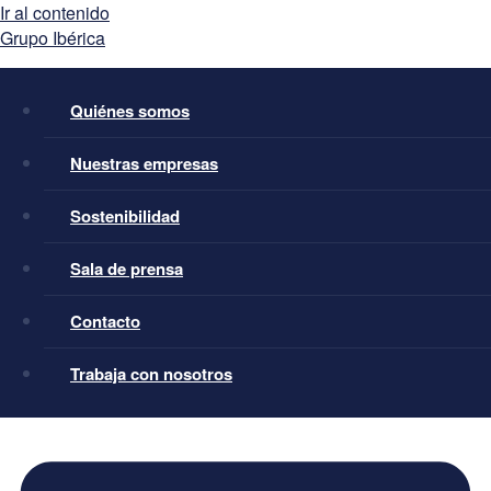
Ir al contenido
Quiénes somos
Nuestras empresas
Quiénes somos
Sostenibilidad
Sala de prensa
Nuestras empresas
Contacto
Trabaja con nosotros
Sostenibilidad
Sala de prensa
Contacto
Trabaja con nosotros