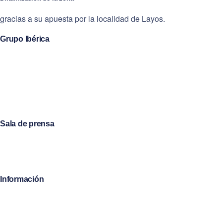
gracias a su apuesta por la localidad de Layos.
Grupo Ibérica
Quiénes somos
Nuestras empresas
Sostenibilidad
Trabaja con nosotros
Sala de prensa
Noticias
Revista Conecta
Información
Canal de denuncias
Políticas de privacidad