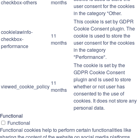
checkbox-others
months
user consent for the cookies
in the category "Other.
This cookie is set by GDPR
Cookie Consent plugin. The
cookielawinfo-
11
cookie is used to store the
checkbox-
months
user consent for the cookies
performance
in the category
"Performance".
The cookie is set by the
GDPR Cookie Consent
plugin and is used to store
11
viewed_cookie_policy
whether or not user has
months
consented to the use of
cookies. It does not store any
personal data.
Functional
Functional
Functional cookies help to perform certain functionalities like
sharing the content of the website on social media platforms,